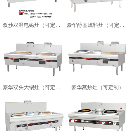
双炒双温电磁灶（可定制）
豪华醇基燃料灶（可定制）
豪华双头大锅灶（可定制）
豪华蒸炒灶（可定制）